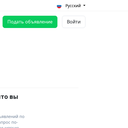
Русский
Подать объявление
Войти
что вы
ъявлений по
апрос по-
ее мягкие