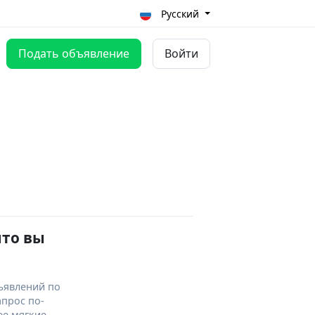
Русский
Подать объявление
Войти
что вы
ъявлений по
апрос по-
ее мягкие