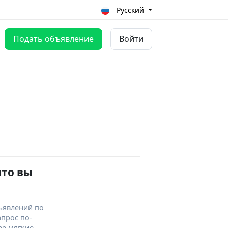
Русский
Подать объявление
Войти
что вы
ъявлений по
апрос по-
ее мягкие