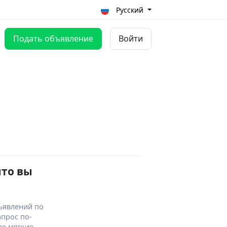
Русский
Подать объявление
Войти
что вы
ъявлений по
апрос по-
ее мягкие