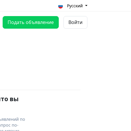
Русский
Подать объявление
Войти
что вы
ъявлений по
апрос по-
ее мягкие