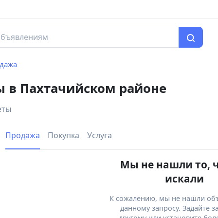
дажа
 в Пахтачийском районе
еты
Продажа
Покупка
Услуга
Мы не нашли то, 
искали
К сожалению, мы не нашли об
данному запросу. Задайте з
другому или установите бол