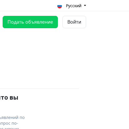
Русский
Подать объявление
Войти
что вы
ъявлений по
апрос по-
ее мягкие