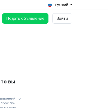
Русский
Подать объявление
Войти
что вы
ъявлений по
апрос по-
ее мягкие