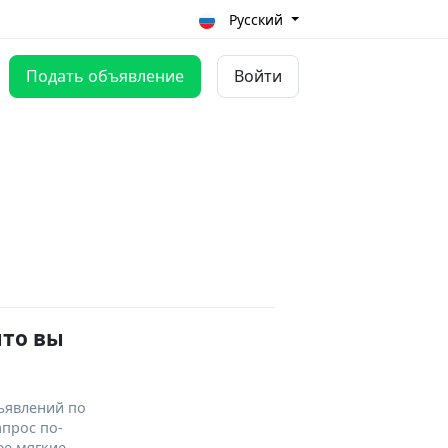
Русский
Подать объявление
Войти
что вы
ъявлений по
апрос по-
ее мягкие