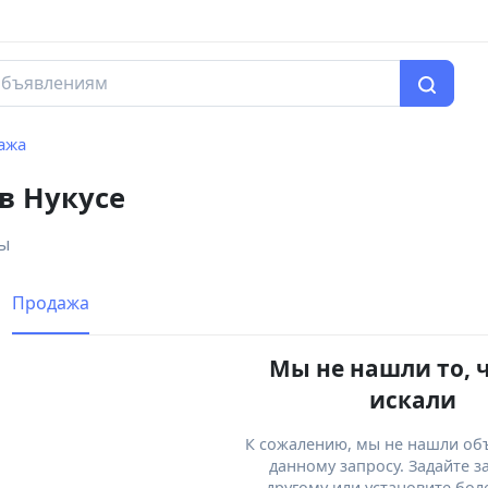
ажа
в Нукусе
ры
Продажа
Мы не нашли то, 
искали
К сожалению, мы не нашли об
данному запросу. Задайте з
другому или установите бол