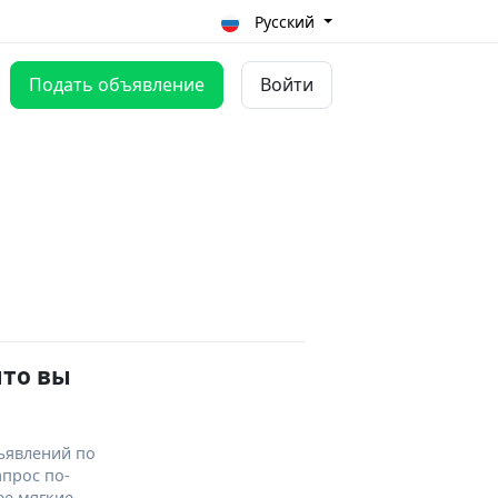
Русский
Подать объявление
Войти
что вы
ъявлений по
апрос по-
ее мягкие