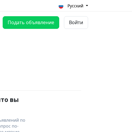
Русский
Подать объявление
Войти
что вы
ъявлений по
апрос по-
ее мягкие