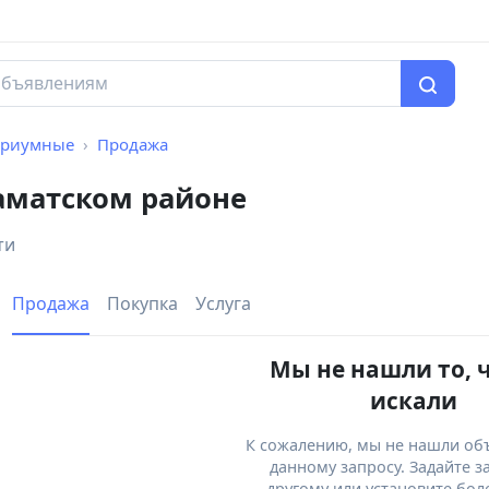
ариумные
Продажа
аматском районе
ти
Продажа
Покупка
Услуга
Мы не нашли то, 
искали
К сожалению, мы не нашли об
данному запросу. Задайте з
другому или установите бол