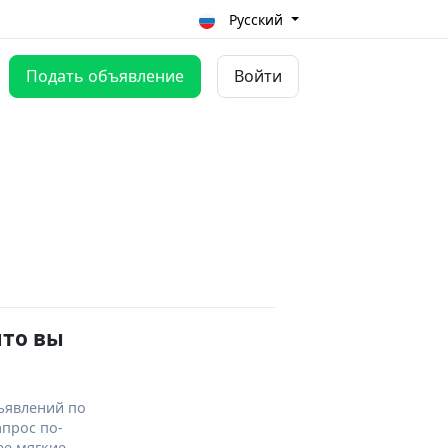
Русский
Подать объявление
Войти
что вы
ъявлений по
апрос по-
ее мягкие