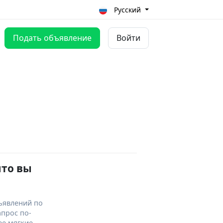
Русский
Подать объявление
Войти
что вы
ъявлений по
апрос по-
ее мягкие