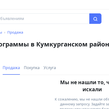
мы
Продажа
рограммы в Кумкурганском райо
Продажа
Покупка
Услуга
Мы не нашли то, 
искали
К сожалению, мы не нашли об
данному запросу. Задайте з
другому или установите бол