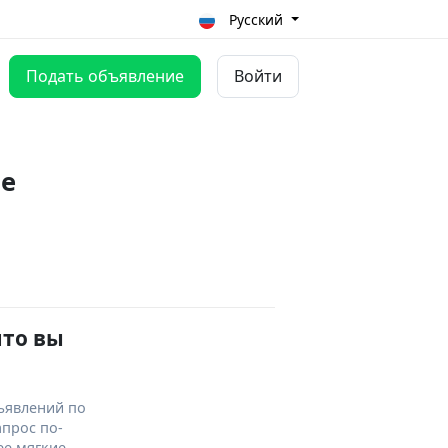
Русский
Подать объявление
Войти
не
что вы
ъявлений по
апрос по-
ее мягкие