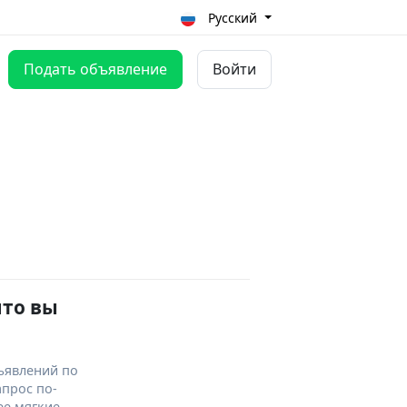
Русский
Подать объявление
Войти
что вы
ъявлений по
апрос по-
ее мягкие