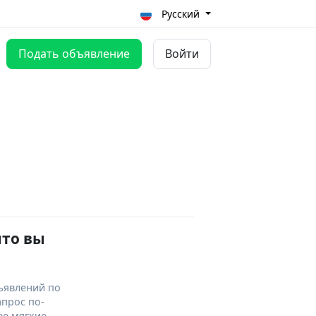
Русский
Подать объявление
Войти
что вы
ъявлений по
апрос по-
ее мягкие