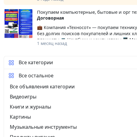
Покупаем компьютерные, бытовые и орг т
Договорная
💼 Компания «Техносот» — покупаем технику 
без долгих поисков покупателей и лишних х
планшеты 💻 Ноутбуки и компьютеры 🖥️ Мо
1 месяц назад
сканеры и др.) 📺 Телевизоры 🏠 Бытовую т
печи, пылесосы и многое другое) Быстрая оц
б/у технику Оплата сразу после проверки Те
Все категории
Свяжитесь с нами и получите выгодное пред
Все остальное
Все объявления категории
Видеоигры
Книги и журналы
Картины
Музыкальные инструменты