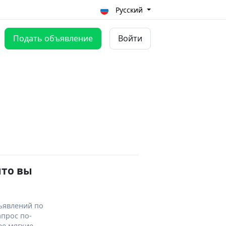
Русский
Подать объявление
Войти
что вы
ъявлений по
апрос по-
ее мягкие