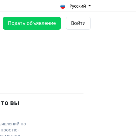
Русский
Подать объявление
Войти
что вы
ъявлений по
апрос по-
ее мягкие