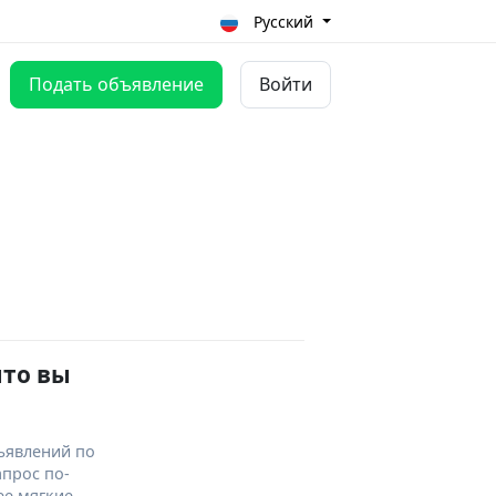
Русский
Подать объявление
Войти
что вы
ъявлений по
апрос по-
ее мягкие