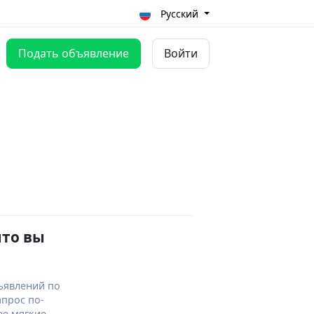
Русский
Подать объявление
Войти
что вы
ъявлений по
апрос по-
ее мягкие