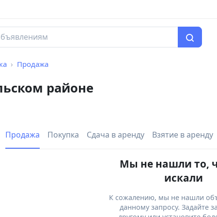
ка
Продажа
льском районе
Продажа
Покупка
Сдача в аренду
Взятие в аренду
Мы не нашли то, 
искали
К сожалению, мы не нашли об
данному запросу. Задайте з
другому или установите бол