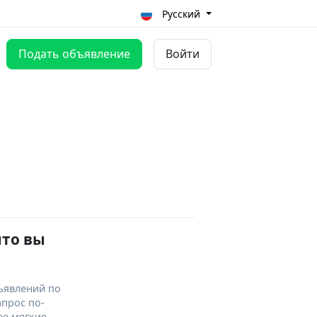
Русский
Подать объявление
Войти
что вы
ъявлений по
апрос по-
ее мягкие