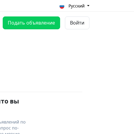
Русский
Подать объявление
Войти
что вы
ъявлений по
апрос по-
ее мягкие