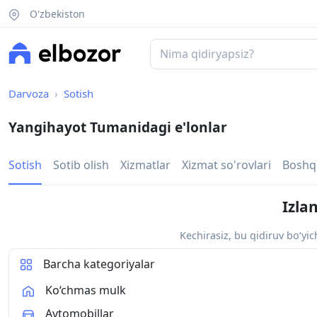
O'zbekiston
Darvoza
Sotish
Yangihayot Tumanidagi e'lonlar
Sotish
Sotib olish
Xizmatlar
Xizmat so'rovlari
Boshq
Izla
Kechirasiz, bu qidiruv bo‘yi
Barcha kategoriyalar
Ko‘chmas mulk
Avtomobillar