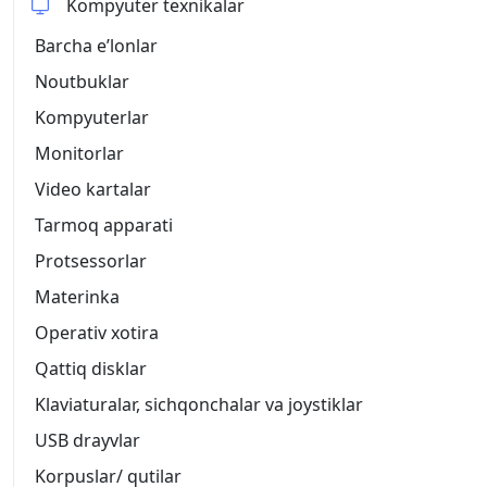
Kompyuter texnikalar
Barcha eʼlonlar
Noutbuklar
Kompyuterlar
Monitorlar
Video kartalar
Tarmoq apparati
Protsessorlar
Materinka
Operativ xotira
Qattiq disklar
Klaviaturalar, sichqonchalar va joystiklar
USB drayvlar
Korpuslar/ qutilar