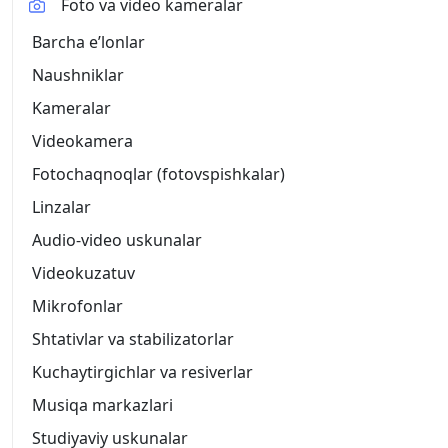
Foto va video kameralar
Barcha eʼlonlar
Naushniklar
Kameralar
Videokamera
Fotochaqnoqlar (fotovspishkalar)
Linzalar
Audio-video uskunalar
Videokuzatuv
Mikrofonlar
Shtativlar va stabilizatorlar
Kuchaytirgichlar va resiverlar
Musiqa markazlari
Studiyaviy uskunalar