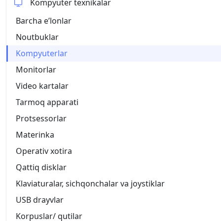
Kompyuter texnikalar
Barcha eʼlonlar
Noutbuklar
Kompyuterlar
Monitorlar
Video kartalar
Tarmoq apparati
Protsessorlar
Materinka
Operativ xotira
Qattiq disklar
Klaviaturalar, sichqonchalar va joystiklar
USB drayvlar
Korpuslar/ qutilar