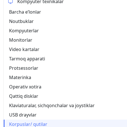
Kompyuter texnikalar
Barcha eʼlonlar
Noutbuklar
Kompyuterlar
Monitorlar
Video kartalar
Tarmoq apparati
Protsessorlar
Materinka
Operativ xotira
Qattiq disklar
Klaviaturalar, sichqonchalar va joystiklar
USB drayvlar
Korpuslar/ qutilar