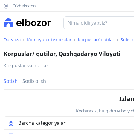
O'zbekiston
Darvoza
Kompyuter texnikalar
Korpuslar/ qutilar
Sotish
Korpuslar/ qutilar, Qashqadaryo Viloyati
Korpuslar va qutilar
Sotish
Sotib olish
Izla
Kechirasiz, bu qidiruv bo‘yi
Barcha kategoriyalar