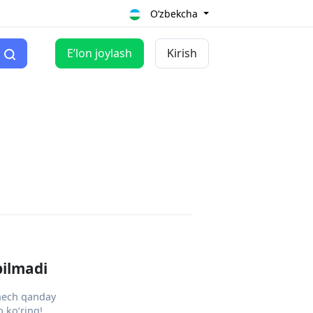
O‘zbekcha
Eʼlon joylash
Kirish
pilmadi
 hech qanday
 ko‘ring!