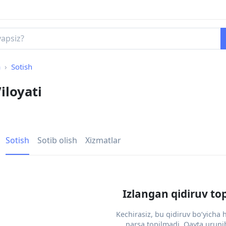
a
Sotish
iloyati
Sotish
Sotib olish
Xizmatlar
Izlangan qidiruv to
Kechirasiz, bu qidiruv bo‘yicha
narsa topilmadi. Qayta urunib