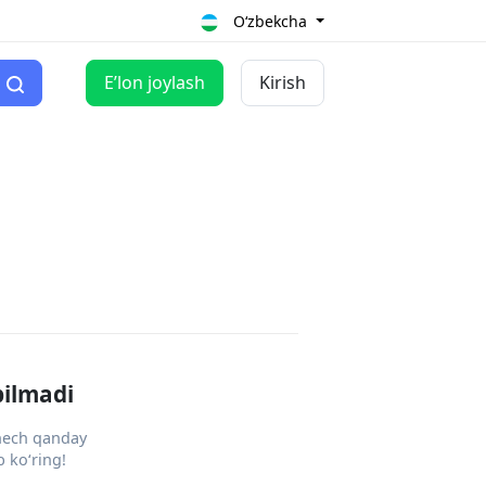
O‘zbekcha
Eʼlon joylash
Kirish
pilmadi
 hech qanday
 ko‘ring!