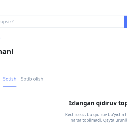
h
mani
Sotish
Sotib olish
Izlangan qidiruv to
Kechirasiz, bu qidiruv bo‘yicha
narsa topilmadi. Qayta urunib