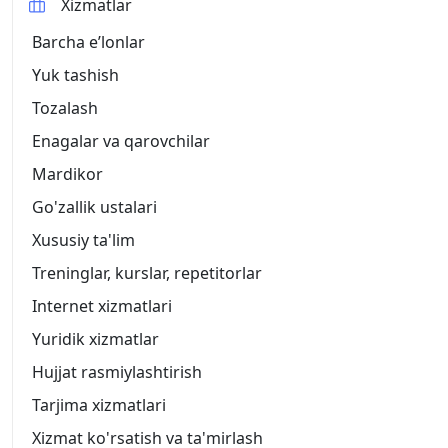
Xizmatlar
Barcha eʼlonlar
Yuk tashish
Tozalash
Enagalar va qarovchilar
Mardikor
Go'zallik ustalari
Xususiy ta'lim
Treninglar, kurslar, repetitorlar
Internet xizmatlari
Yuridik xizmatlar
Hujjat rasmiylashtirish
Tarjima xizmatlari
Xizmat ko'rsatish va ta'mirlash