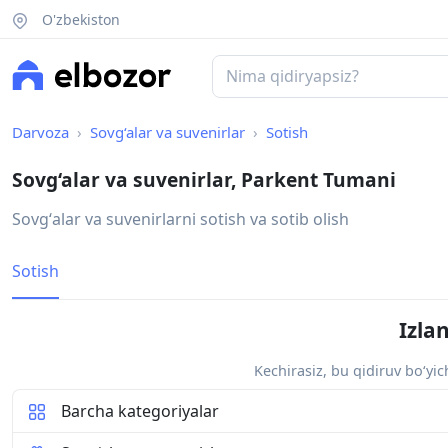
O'zbekiston
Darvoza
Sovg‘alar va suvenirlar
Sotish
Sovg‘alar va suvenirlar, Parkent Tumani
Sovgʻalar va suvenirlarni sotish va sotib olish
Sotish
Izla
Kechirasiz, bu qidiruv bo‘yi
Barcha kategoriyalar