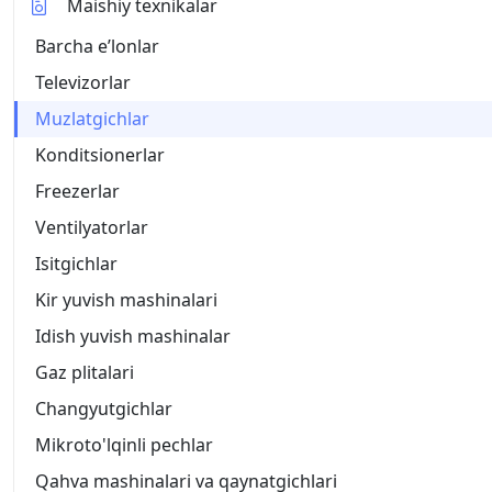
Maishiy texnikalar
Barcha eʼlonlar
Televizorlar
Muzlatgichlar
Konditsionerlar
Freezerlar
Ventilyatorlar
Isitgichlar
Kir yuvish mashinalari
Idish yuvish mashinalar
Gaz plitalari
Changyutgichlar
Mikroto'lqinli pechlar
Qahva mashinalari va qaynatgichlari