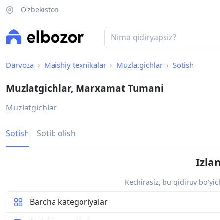
O'zbekiston
Darvoza
Maishiy texnikalar
Muzlatgichlar
Sotish
Muzlatgichlar, Marxamat Tumani
Muzlatgichlar
Sotish
Sotib olish
Izla
Kechirasiz, bu qidiruv bo‘yi
Barcha kategoriyalar