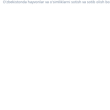
O'zbekistonda hayvonlar va o'simliklarni sotish va sotib olish bo'y