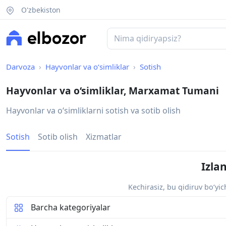
O'zbekiston
Darvoza
Hayvonlar va o‘simliklar
Sotish
Hayvonlar va o‘simliklar, Marxamat Tumani
Hayvonlar va oʻsimliklarni sotish va sotib olish
Sotish
Sotib olish
Xizmatlar
Izla
Kechirasiz, bu qidiruv bo‘yi
Barcha kategoriyalar