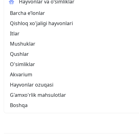
Hayvonlar va o‘simliklar
Barcha eʼlonlar
Qishloq xo'jaligi hayvonlari
Itlar
Mushuklar
Qushlar
O'simliklar
Akvarium
Hayvonlar ozuqasi
G'amxo'rlik mahsulotlar
Boshqa