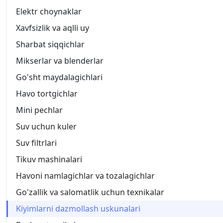
Elektr choynaklar
Xavfsizlik va aqlli uy
Sharbat siqqichlar
Mikserlar va blenderlar
Go'sht maydalagichlari
Havo tortgichlar
Mini pechlar
Suv uchun kuler
Suv filtrlari
Tikuv mashinalari
Havoni namlagichlar va tozalagichlar
Go'zallik va salomatlik uchun texnikalar
Kiyimlarni dazmollash uskunalari