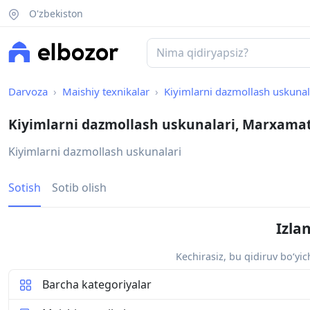
O'zbekiston
Darvoza
Maishiy texnikalar
Kiyimlarni dazmollash uskunal
Kiyimlarni dazmollash uskunalari, Marxama
Kiyimlarni dazmollash uskunalari
Sotish
Sotib olish
Izla
Kechirasiz, bu qidiruv bo‘yi
Barcha kategoriyalar