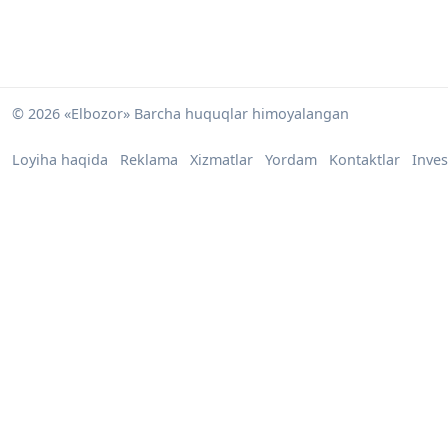
© 2026 «Elbozor» Barcha huquqlar himoyalangan
Loyiha haqida
Reklama
Xizmatlar
Yordam
Kontaktlar
Inves