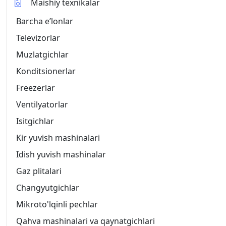
Maishiy texnikalar
Barcha eʼlonlar
Televizorlar
Muzlatgichlar
Konditsionerlar
Freezerlar
Ventilyatorlar
Isitgichlar
Kir yuvish mashinalari
Idish yuvish mashinalar
Gaz plitalari
Changyutgichlar
Mikroto'lqinli pechlar
Qahva mashinalari va qaynatgichlari