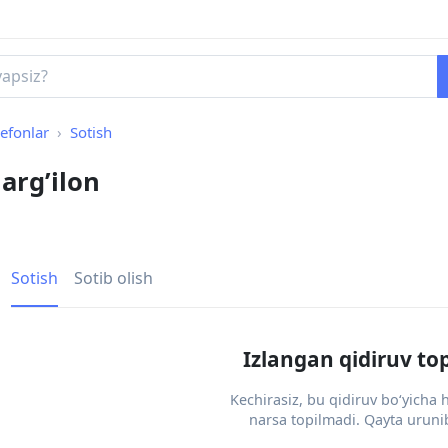
lefonlar
Sotish
Marg’ilon
Sotish
Sotib olish
Izlangan qidiruv to
Kechirasiz, bu qidiruv bo‘yicha
narsa topilmadi. Qayta urunib