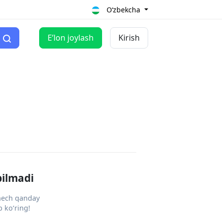
O‘zbekcha
Eʼlon joylash
Kirish
pilmadi
 hech qanday
 ko‘ring!