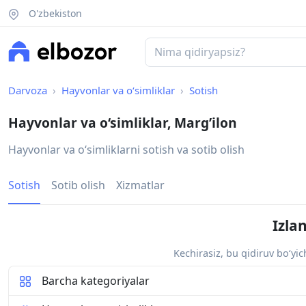
O'zbekiston
Darvoza
Hayvonlar va o‘simliklar
Sotish
Hayvonlar va o‘simliklar, Marg’ilon
Hayvonlar va oʻsimliklarni sotish va sotib olish
Sotish
Sotib olish
Xizmatlar
Izla
Kechirasiz, bu qidiruv bo‘yi
Barcha kategoriyalar