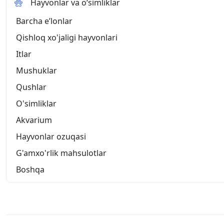
Hayvonlar va o‘simliklar
Barcha eʼlonlar
Qishloq xo'jaligi hayvonlari
Itlar
Mushuklar
Qushlar
O'simliklar
Akvarium
Hayvonlar ozuqasi
G'amxo'rlik mahsulotlar
Boshqa