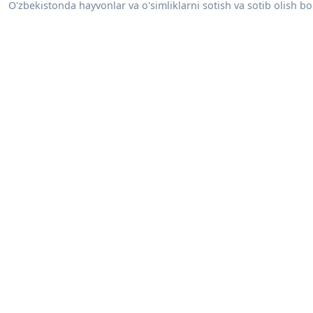
O'zbekistonda hayvonlar va o'simliklarni sotish va sotib olish bo'y