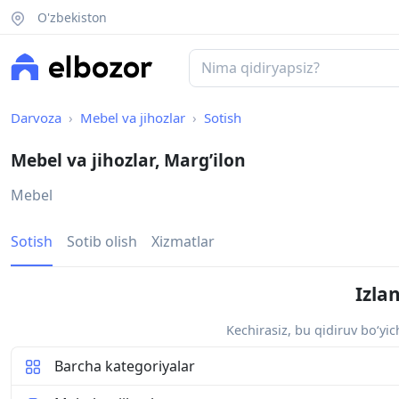
O'zbekiston
Darvoza
Mebel va jihozlar
Sotish
Mebel va jihozlar, Marg’ilon
Mebel
Sotish
Sotib olish
Xizmatlar
Izla
Kechirasiz, bu qidiruv bo‘yi
Barcha kategoriyalar