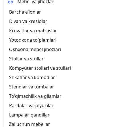
Mebel va jihozlar
Barcha eʼlonlar
Divan va kreslolar
Krovatlar va matraslar
Yotoqxona to'plamlari
Oshxona mebel jihozlari
Stollar va stullar
Kompyuter stollari va stullari
Shkaflar va komodlar
Stendlar va tumbalar
To'qimachilik va gilamlar
Pardalar va jalyuzilar
Lampalar, qandillar
Zal uchun mebellar