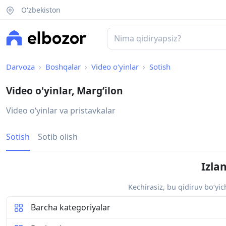
O'zbekiston
Darvoza
Boshqalar
Video o'yinlar
Sotish
Video o'yinlar, Marg’ilon
Video oʻyinlar va pristavkalar
Sotish
Sotib olish
Izla
Kechirasiz, bu qidiruv bo‘yi
Barcha kategoriyalar