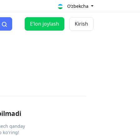
O‘zbekcha
Eʼlon joylash
Kirish
pilmadi
 hech qanday
 ko‘ring!