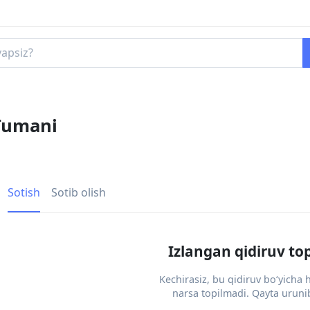
 Tumani
Sotish
Sotib olish
Izlangan qidiruv to
Kechirasiz, bu qidiruv bo‘yicha
narsa topilmadi. Qayta urunib