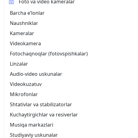
Foto va video kameralar
Barcha eʼlonlar
Naushniklar
Kameralar
Videokamera
Fotochaqnoqlar (fotovspishkalar)
Linzalar
Audio-video uskunalar
Videokuzatuv
Mikrofonlar
Shtativlar va stabilizatorlar
Kuchaytirgichlar va resiverlar
Musiqa markazlari
Studiyaviy uskunalar