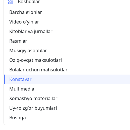
Boshqalar
Barcha eʼlonlar
Video o'yinlar
Kitoblar va jurnallar
Rasmlar
Musiqiy asboblar
Oziq-ovqat maxsulotlari
Bolalar uchun mahsulotlar
Konstavar
Multimedia
Xomashyo materiallar
Uy-ro'zg‘or buyumlari
Boshqa