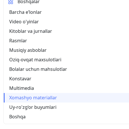
Boshqalar
Barcha eʼlonlar
Video o'yinlar
Kitoblar va jurnallar
Rasmlar
Musiqiy asboblar
Oziq-ovqat maxsulotlari
Bolalar uchun mahsulotlar
Konstavar
Multimedia
Xomashyo materiallar
Uy-ro'zg‘or buyumlari
Boshqa