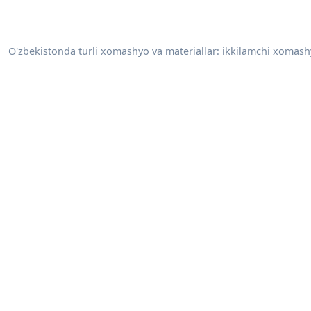
O'zbekistonda turli xomashyo va materiallar: ikkilamchi xomashy