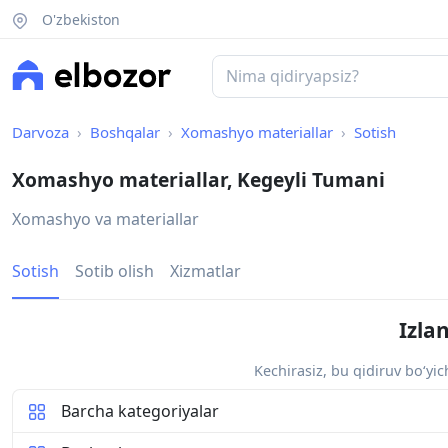
O'zbekiston
Darvoza
Boshqalar
Xomashyo materiallar
Sotish
Xomashyo materiallar, Kegeyli Tumani
Xomashyo va materiallar
Sotish
Sotib olish
Xizmatlar
Izla
Kechirasiz, bu qidiruv bo‘yi
Barcha kategoriyalar