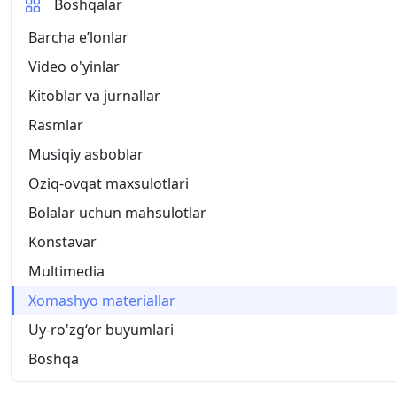
Boshqalar
Barcha eʼlonlar
Video o'yinlar
Kitoblar va jurnallar
Rasmlar
Musiqiy asboblar
Oziq-ovqat maxsulotlari
Bolalar uchun mahsulotlar
Konstavar
Multimedia
Xomashyo materiallar
Uy-ro'zg‘or buyumlari
Boshqa