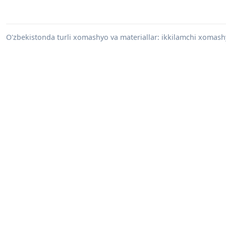
O'zbekistonda turli xomashyo va materiallar: ikkilamchi xomashy