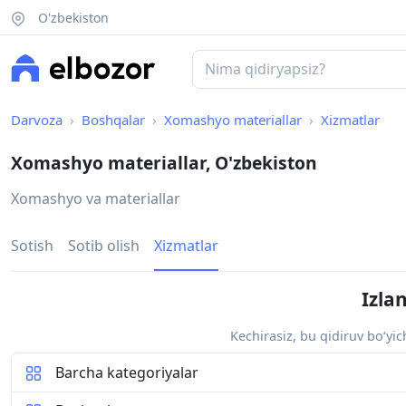
O'zbekiston
Darvoza
Boshqalar
Xomashyo materiallar
Xizmatlar
Xomashyo materiallar, O'zbekiston
Xomashyo va materiallar
Sotish
Sotib olish
Xizmatlar
Izla
Kechirasiz, bu qidiruv bo‘yi
Barcha kategoriyalar