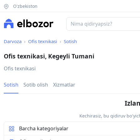
O'zbekiston
Darvoza
Ofis texnikasi
Sotish
Ofis texnikasi, Kegeyli Tumani
Ofis texnikasi
Sotish
Sotib olish
Xizmatlar
Izla
Kechirasiz, bu qidiruv bo‘yi
Barcha kategoriyalar