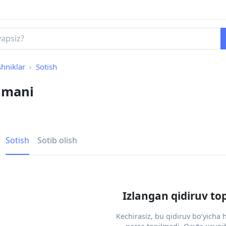
hniklar
Sotish
umani
Sotish
Sotib olish
Izlangan qidiruv to
Kechirasiz, bu qidiruv bo‘yicha