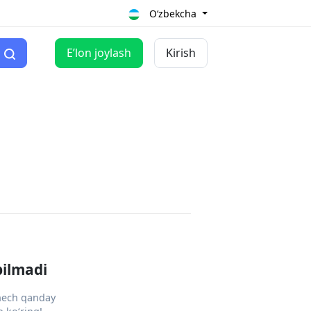
O‘zbekcha
Eʼlon joylash
Kirish
pilmadi
 hech qanday