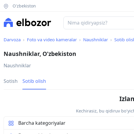
O'zbekiston
Darvoza
Foto va video kameralar
Naushniklar
Sotib olis
Naushniklar, O'zbekiston
Naushniklar
Sotish
Sotib olish
Izla
Kechirasiz, bu qidiruv bo‘yi
Barcha kategoriyalar