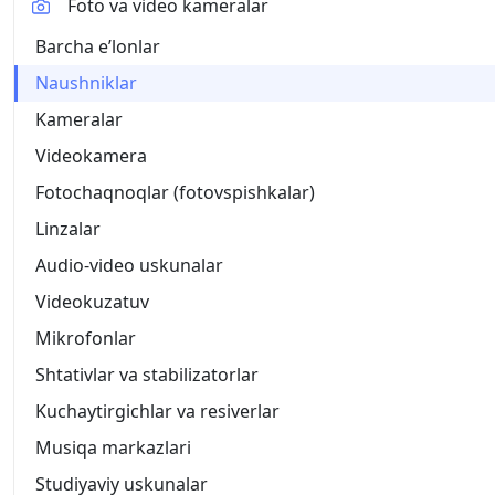
Foto va video kameralar
Barcha eʼlonlar
Naushniklar
Kameralar
Videokamera
Fotochaqnoqlar (fotovspishkalar)
Linzalar
Audio-video uskunalar
Videokuzatuv
Mikrofonlar
Shtativlar va stabilizatorlar
Kuchaytirgichlar va resiverlar
Musiqa markazlari
Studiyaviy uskunalar