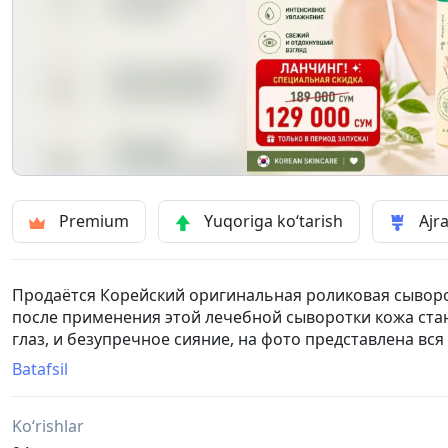
Premium
Yuqoriga ko‘tarish
Ajra
Продаётся Корейский оригинальная роликовая сыворот
после применения этой лечебной сыворотки кожа ста
глаз, и безупречное сияние, на фото представлена вся
могу сама в Ташкент или в Алмалык.
Batafsil
Ko‘rishlar