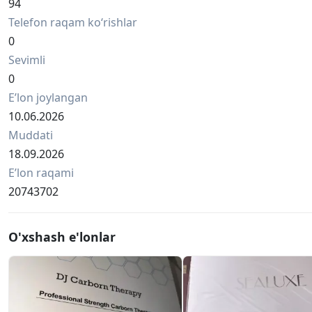
94
Telefon raqam ko‘rishlar
0
Sevimli
0
Eʼlon joylangan
10.06.2026
Muddati
18.09.2026
Eʼlon raqami
20743702
O'xshash e'lonlar