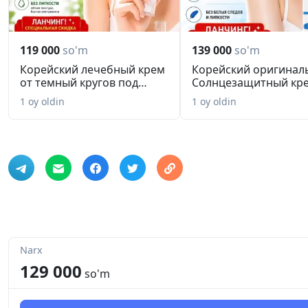
119 000
so'm
139 000
so'm
Корейский лечебный крем
Корейский оригинал
от темный кругов под
Солнцезащитный кре
глаза...
зага...
1 oy oldin
1 oy oldin
Narx
129 000
so'm