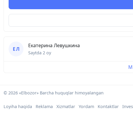
Екатерина Левушкина
Е Л
Saytda
2 oy
Mu
© 2026 «Elbozor» Barcha huquqlar himoyalangan
Loyiha haqida
Reklama
Xizmatlar
Yordam
Kontaktlar
Inves