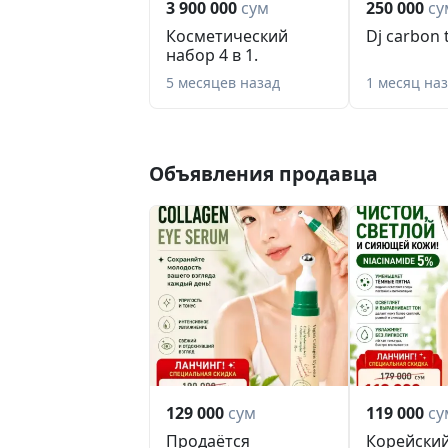
3 900 000
сум
250 000
су
Косметический
Dj carbon 
набор 4 в 1.
5 месяцев назад
1 месяц на
Объявления продавца
129 000
сум
119 000
су
Продаётся
Корейски