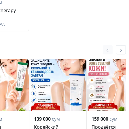
м
therapy
зад
м
139 000
сум
159 000
сум
й
Корейский
Продаётся