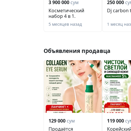
3 900 000
сум
250 000
су
Косметический
Dj carbon 
набор 4 в 1.
5 месяцев назад
1 месяц на
Объявления продавца
129 000
сум
119 000
су
Продаётся
Корейски