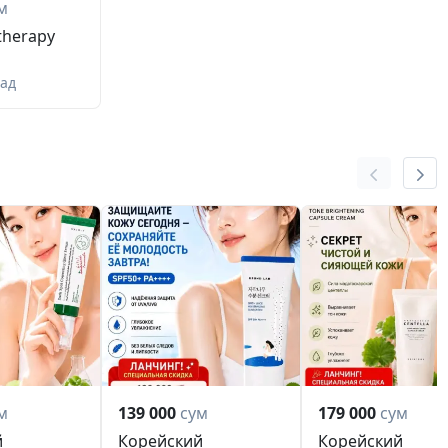
м
therapy
зад
м
139 000
сум
179 000
сум
й
Корейский
Корейский