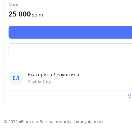
Narx
25 000
so'm
Екатерина Левушкина
Е Л
Saytda
2 oy
Mu
© 2026 «Elbozor» Barcha huquqlar himoyalangan