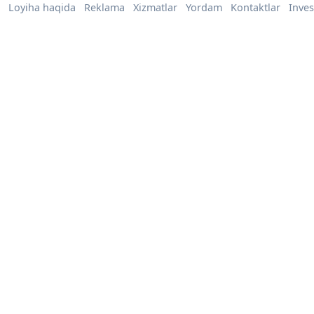
Loyiha haqida
Reklama
Xizmatlar
Yordam
Kontaktlar
Inves