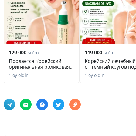
129 000
so'm
119 000
so'm
Продаётся Корейский
Корейский лечебный
оригинальная роликовая
от темный кругов по
сыворот...
глаза...
1 oy oldin
1 oy oldin