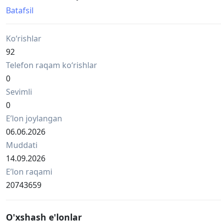
10 масок - 200 000 сум
Batafsil
доставить могу сама в Ташкент или в Алмалык. Звоните
Ko‘rishlar
92
Telefon raqam ko‘rishlar
0
Sevimli
0
Eʼlon joylangan
06.06.2026
Muddati
14.09.2026
Eʼlon raqami
20743659
O'xshash e'lonlar